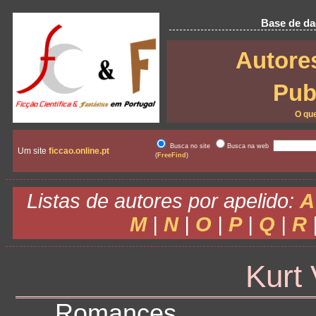
Base de dad
Autore
Pub
O qu
Busca no site
Busca na web
Um site
ficcao.online.pt
(
FreeFind
)
Listas de autores por apelido:
A
M
|
N
|
O
|
P
|
Q
|
R
Kurt
Romances