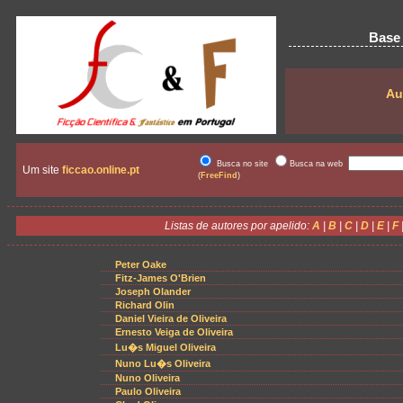
Base 
Au
Busca no site
Busca na web
Um site
ficcao.online.pt
(
FreeFind
)
Listas de autores por apelido:
A
|
B
|
C
|
D
|
E
|
F
Peter Oake
Fitz-James O'Brien
Joseph Olander
Richard Olin
Daniel Vieira de Oliveira
Ernesto Veiga de Oliveira
Lu�s Miguel Oliveira
Nuno Lu�s Oliveira
Nuno Oliveira
Paulo Oliveira