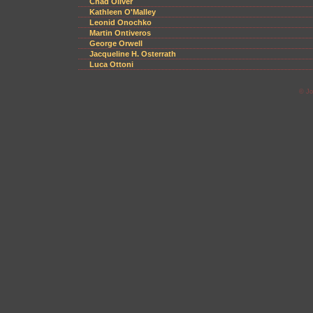
Chad Oliver
Kathleen O'Malley
Leonid Onochko
Martin Ontiveros
George Orwell
Jacqueline H. Osterrath
Luca Ottoni
© Jo