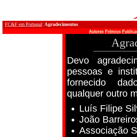
FC&F em Portugal
:
Agradecimentos
Autores
Prémios
Publica
Agra
Devo agradeci
pessoas e inst
fornecido da
qualquer outro 
Luís Filipe Si
João Barreiro
Associação 