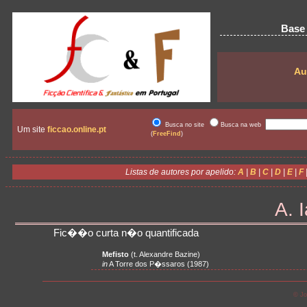
Base 
Au
Busca no site
Busca na web
Um site
ficcao.online.pt
(
FreeFind
)
Listas de autores por apelido:
A
|
B
|
C
|
D
|
E
|
F
A. 
Fic��o curta n�o quantificada
Mefisto
(t. Alexandre Bazine)
in
A Torre dos P�ssaros (1987)
© Jo