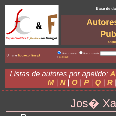
Base de dad
Autore
Pub
O qu
Busca no site
Busca na web
Um site
ficcao.online.pt
(
FreeFind
)
Listas de autores por apelido:
A
M
|
N
|
O
|
P
|
Q
|
R
Jos� Xav