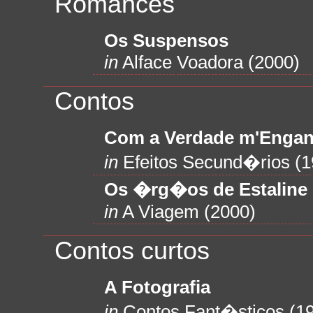
Romances
Os Suspensos
in
Alface Voadora (2000)
Contos
Com a Verdade m'Enga
in
Efeitos Secund�rios (1
Os �rg�os de Estaline
in
A Viagem (2000)
Contos curtos
A Fotografia
in
Contos Fant�sticos (1