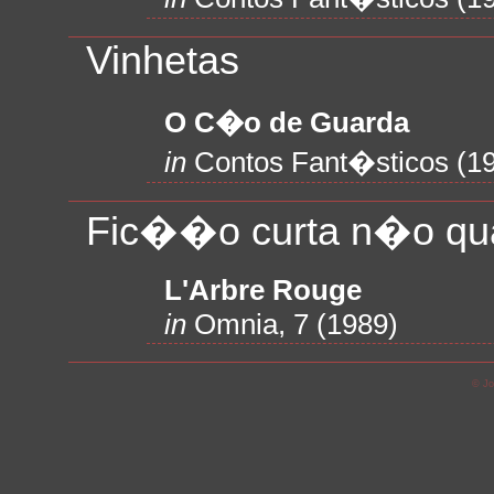
Vinhetas
O C�o de Guarda
in
Contos Fant�sticos (1
Fic��o curta n�o qua
L'Arbre Rouge
in
Omnia, 7 (1989)
© Jo