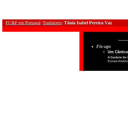
FC&F em Portugal
:
Tradutores
:
Tânia Isabel Pereira Vaz
Fix-ups
Um Cântico
A Canticle for
Europa-América