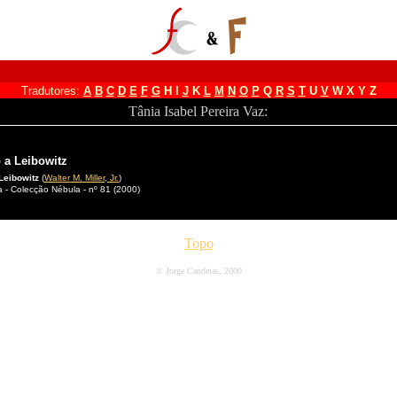
Tradutores:
A
B
C
D
E
F
G
H
I
J
K
L
M
N
O
P
Q
R
S
T
U
V
W
X
Y
Z
Tânia Isabel Pereira Vaz:
 a Leibowitz
 Leibowitz
(
Walter M. Miller, Jr.
)
 - Colecção Nébula - nº 81 (2000)
Topo
© Jorge Candeias, 2000