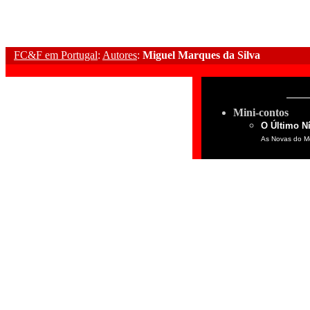
FC&F em Portugal
:
Autores
:
Miguel Marques da Silva
Mini-contos
O Último Ní
As Novas do Mê