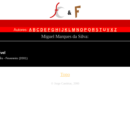
Autores:
A
B
C
D
E
F
G
H
I
J
K
L
M
N
O
P
Q
R
S
T
U
V
X
Z
Miguel Marques da Silva:
vel
s - Fevereiro (2001)
Topo
© Jorge Candeias, 2000