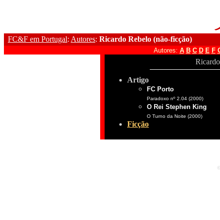
FC&F em Portugal
:
Autores
:
Ricardo Rebelo (não-ficção)
Autores:
A
B
C
D
E
F
Ricardo
Artigo
FC Porto
Paradoxo nº 2.04 (2000)
O Rei Stephen King
O Turno da Noite (2000)
Ficção
©